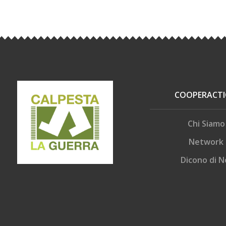
COOPERACT
Chi Siamo
Network
Dicono di N