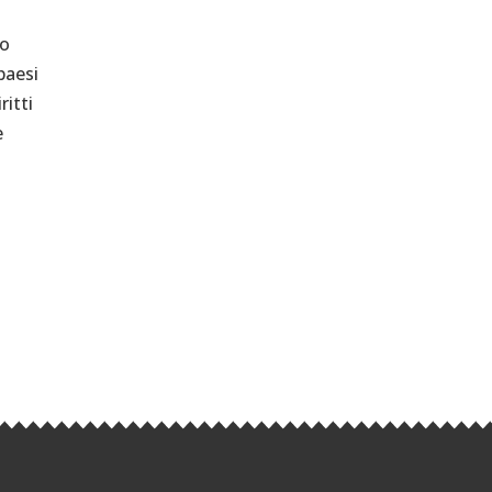
lo
paesi
ritti
e