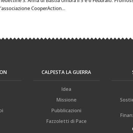
nedettine S. Anna di Bastia Umbra il 5 e 6 Febbraio. Promos
l’associazione CooperAction...
ION
CALPESTA LA GUERRA
Idea
Missione
Sosti
oi
Pubblicazioni
Finan
Fazzoletti di Pace