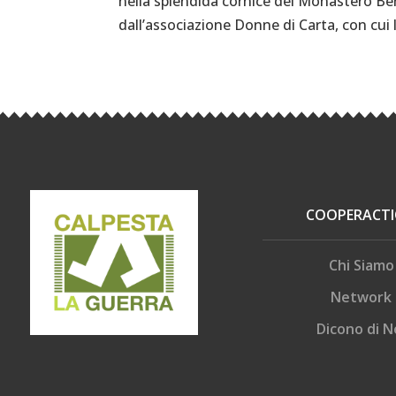
nella splendida cornice del Monastero Be
dall’associazione Donne di Carta, con cui 
COOPERACT
Chi Siamo
Network
Dicono di N