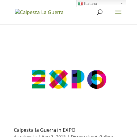
Italiano
Calpesta la Guerra in EXPO
da
calpesta
|
Ago 3, 2015
|
Dicono di noi
,
Gallery