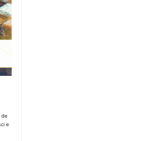
o de
sci e