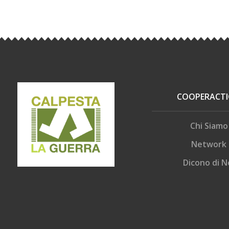
COOPERACT
Chi Siamo
Network
Dicono di N