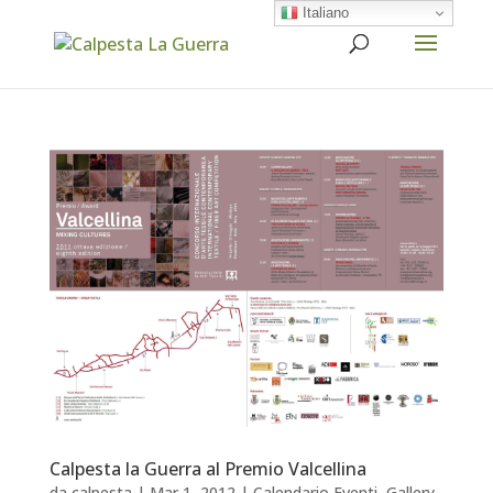
Italiano
Calpesta la Guerra al Premio Valcellina
da
calpesta
|
Mar 1, 2012
|
Calendario Eventi
,
Gallery