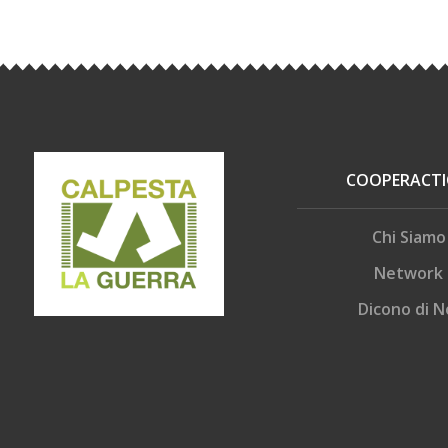
COOPERACT
Chi Siamo
Network
Dicono di N