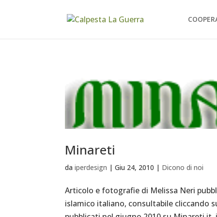
COOPER
Minareti
da
iperdesign
|
Giu 24, 2010
|
Dicono di noi
Articolo e fotografie di Melissa Neri pubb
islamico italiano, consultabile cliccando s
pubblicati nel giugno 2010 su Minareti.it, il