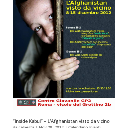
“Inside Kabul” – L’Afghanistan visto da vicino
da
calpesta
|
Nov 29, 2012
|
Calendario Eventi