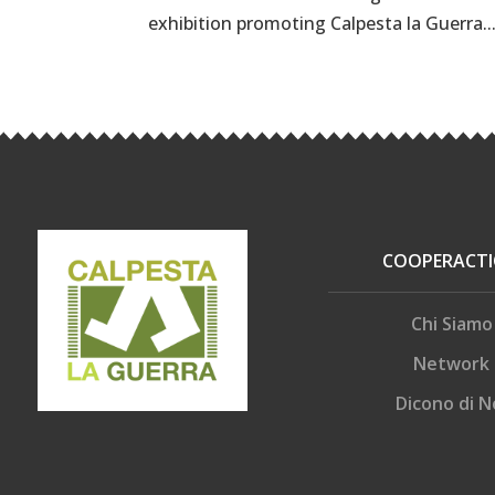
exhibition promoting Calpesta la Guerra..
COOPERACT
Chi Siamo
Network
Dicono di N