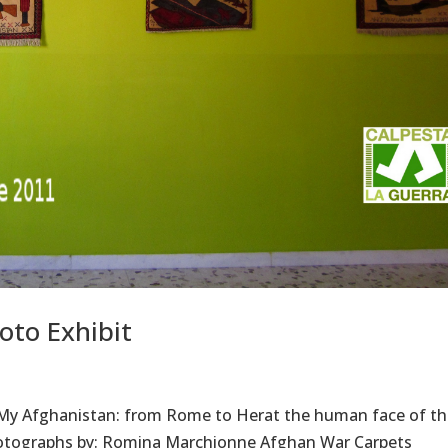
oto Exhibit
“My Afghanistan: from Rome to Herat the human face of t
Photographs by: Romina Marchionne Afghan War Carpets