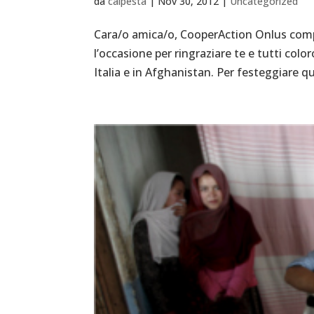
da
calpesta
|
Nov 30, 2012
|
Uncategorized
Cara/o amica/o, CooperAction Onlus compi
l’occasione per ringraziare te e tutti color
Italia e in Afghanistan. Per festeggiare qu