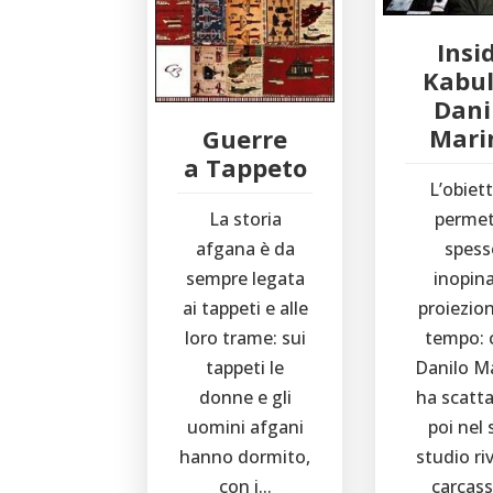
Insi
Kabul
Dani
Mari
Guerre
a Tappeto
L’obiet
permet
La storia
spess
afgana è da
inopin
sempre legata
proiezion
ai tappeti e alle
tempo: 
loro trame: sui
Danilo M
tappeti le
ha scatta
donne e gli
poi nel
uomini afgani
studio riv
hanno dormito,
carcasse
con i...