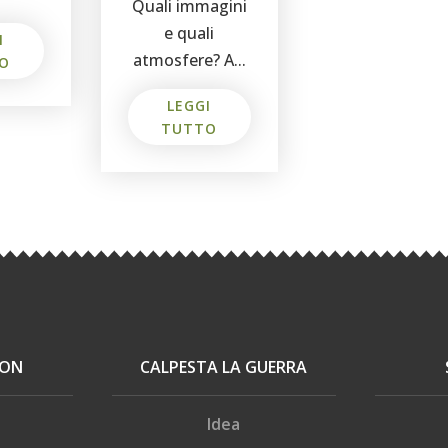
Quali immagini
e quali
I
atmosfere? A...
O
LEGGI
TUTTO
ION
CALPESTA LA GUERRA
Idea