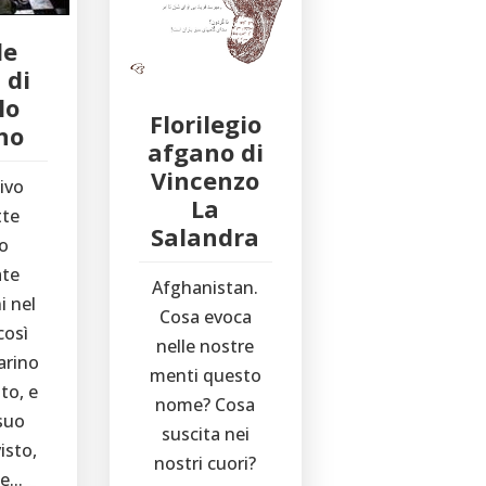
de
 di
lo
Florilegio
no
afgano di
Vincenzo
tivo
La
te
Salandra
o
ate
Afghanistan.
i nel
Cosa evoca
così
nelle nostre
arino
menti questo
to, e
nome? Cosa
 suo
suscita nei
isto,
nostri cuori?
...